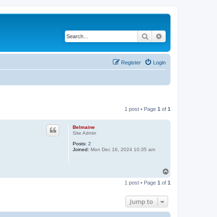
Search
Advanced search
Register
Login
1 post • Page
1
of
1
Belmaine
Site Admin
Posts:
2
Joined:
Mon Dec 16, 2024 10:35 am
T
o
1 post • Page
1
of
1
p
Jump to