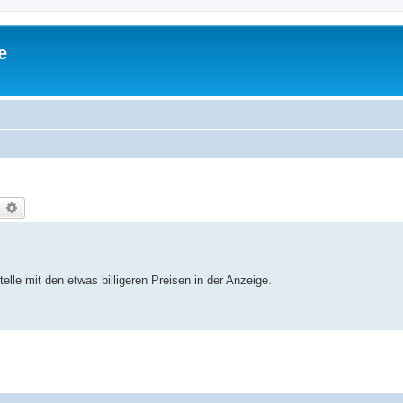
e
earch
Advanced search
elle mit den etwas billigeren Preisen in der Anzeige.