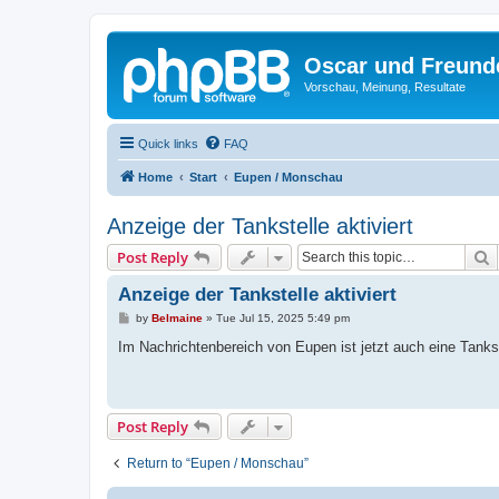
Oscar und Freund
Vorschau, Meinung, Resultate
Quick links
FAQ
Home
Start
Eupen / Monschau
Anzeige der Tankstelle aktiviert
S
Post Reply
Anzeige der Tankstelle aktiviert
P
by
Belmaine
»
Tue Jul 15, 2025 5:49 pm
o
s
Im Nachrichtenbereich von Eupen ist jetzt auch eine Tankst
t
Post Reply
Return to “Eupen / Monschau”