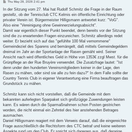
P
Thu May 28, 2026 2:41 pm
o
s
In der Sitzung vom 27. Mai hat Rudolf Schmitz die Frage in der Raum
t
gestellz, ob der Tennisclub CTC Kelmis ein öffentliche Einrichtung oder
privater Verein ist. Bürgermeister Hilligsmann antwortet kurz: "VoG".
Also eine "Vereinigung ohne Gewinnerzielungsabsicht".
Damit war eigentlich dieser Punkt beendet, denn bereits vor der Sitzung
sind die zu erwartenden Fragen einzureichen. Schmitz allerdings redet
weiter. Er bezieht sich auf das "gefühlte 100 Mal vernommene"
Gemeindeziel des Sparens und bemängelt, daß mittels Gemeindegeldern
dreimal im Jahr an der Sportanlage der Rasen gemäht wird. Seiner
Ansicht nach wird öffentliches Geld in Höhe von 1353€ zzgl Mwst. für die
Grünpflege an der Rue Bruyère verwendet. Die Zusatzfrage lautet: "Ist
denn under den hunderten Vereinsmitgliedern keiner in der Lage, den
Rasen zu mähen, oder sind sie alle zu fein dazu?" In dem Falle sollte der
Country Tennis Club in eigener Verantwortung eine Firma beauftragen das
Grundstück zu mähen.
Schmitz kann sich nicht vorstellen, daß die Gemeinde mit dem
bekannten auferlegten Sparpaket sich großzügige Zuwendungen leisten
kann. Es wären durch die Sparmaßnahmen schon Posten gestrichen
worden, die nicht einmal ein Zehntel des hier anstehenden Betrages
ausmachen.
Daniel Hilligsmann reagiert mit dem Verweis darauf, daß die eingereichte
Frage ausschließlich die Rechtsform des CTC betraf und keine weiteren
Aspekte rund um den Club. Er spricht sich dagegen aus, daß derarige