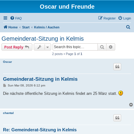
Oscar und Freunde
FAQ
Register
Login
S
Home
Start
Kelmis / Aachen
e
Gemeinderat-Sitzung in Kelmis
a
Search
Advanced s
Post Reply
r
2 posts • Page
1
of
1
c
Oscar
h
Gemeinderat-Sitzung in Kelmis
P
Sun Mar 08, 2026 6:12 pm
o
s
Die nächste öffentliche Sitzung in Kelmis findet am 25 März statt.
t
chantal
Re: Gemeinderat-Sitzung in Kelmis