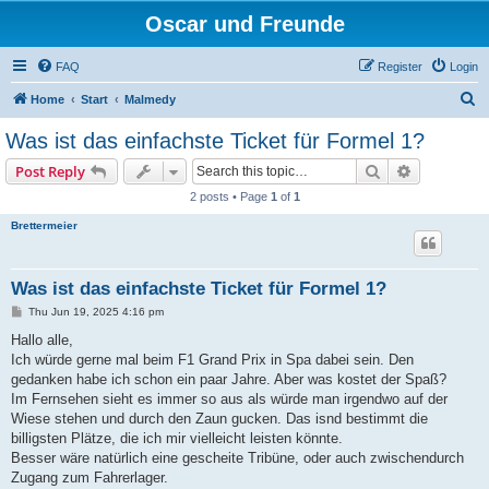
Oscar und Freunde
FAQ
Register
Login
S
Home
Start
Malmedy
e
Was ist das einfachste Ticket für Formel 1?
a
Search
Advanced s
Post Reply
r
2 posts • Page
1
of
1
c
Brettermeier
h
Was ist das einfachste Ticket für Formel 1?
P
Thu Jun 19, 2025 4:16 pm
o
s
Hallo alle,
t
Ich würde gerne mal beim F1 Grand Prix in Spa dabei sein. Den
gedanken habe ich schon ein paar Jahre. Aber was kostet der Spaß?
Im Fernsehen sieht es immer so aus als würde man irgendwo auf der
Wiese stehen und durch den Zaun gucken. Das isnd bestimmt die
billigsten Plätze, die ich mir vielleicht leisten könnte.
Besser wäre natürlich eine gescheite Tribüne, oder auch zwischendurch
Zugang zum Fahrerlager.