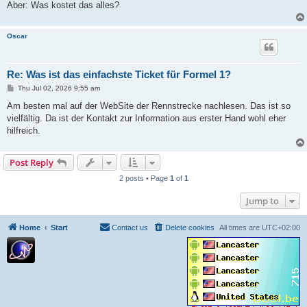
Aber: Was kostet das alles?
Oscar
Re: Was ist das einfachste Ticket für Formel 1?
P
Thu Jul 02, 2026 9:55 am
o
s
Am besten mal auf der WebSite der Rennstrecke nachlesen. Das ist so
t
vielfältig. Da ist der Kontakt zur Information aus erster Hand wohl eher
hilfreich.
Post Reply
2 posts • Page
1
of
1
Jump to
Home
Start
Contact us
Delete cookies
All times are
UTC+02:00