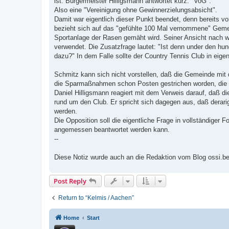
ist. Bürgermeister Hilligsmann antwortet kurz: "VoG".
Also eine "Vereinigung ohne Gewinnerzielungsabsicht".
Damit war eigentlich dieser Punkt beendet, denn bereits vo
bezieht sich auf das "gefühlte 100 Mal vernommene" Geme
Sportanlage der Rasen gemäht wird. Seiner Ansicht nach wi
verwendet. Die Zusatzfrage lautet: "Ist denn under den hun
dazu?" In dem Falle sollte der Country Tennis Club in eig
Schmitz kann sich nicht vorstellen, daß die Gemeinde mi
die Sparmaßnahmen schon Posten gestrichen worden, die n
Daniel Hilligsmann reagiert mit dem Verweis darauf, daß d
rund um den Club. Er spricht sich dagegen aus, daß derarig
werden.
Die Opposition soll die eigentliche Frage in vollständiger 
angemessen beantwortet werden kann.
--
Diese Notiz wurde auch an die Redaktion vom Blog ossi.be 
Post Reply
Return to “Kelmis / Aachen”
Home
Start