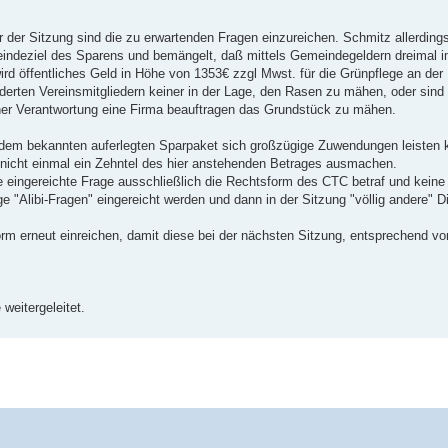
r der Sitzung sind die zu erwartenden Fragen einzureichen. Schmitz allerdings
indeziel des Sparens und bemängelt, daß mittels Gemeindegeldern dreimal i
rd öffentliches Geld in Höhe von 1353€ zzgl Mwst. für die Grünpflege an der
derten Vereinsmitgliedern keiner in der Lage, den Rasen zu mähen, oder sind s
ener Verantwortung eine Firma beauftragen das Grundstück zu mähen.
t dem bekannten auferlegten Sparpaket sich großzügige Zuwendungen leisten 
icht einmal ein Zehntel des hier anstehenden Betrages ausmachen.
ie eingereichte Frage ausschließlich die Rechtsform des CTC betraf und keine
e "Alibi-Fragen" eingereicht werden und dann in der Sitzung "völlig andere" D
Form erneut einreichen, damit diese bei der nächsten Sitzung, entsprechend vo
weitergeleitet.