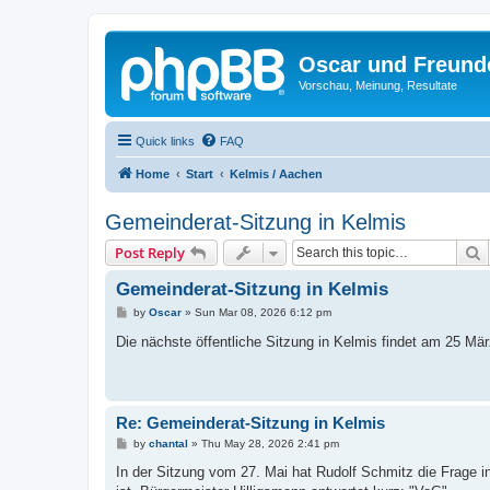
Oscar und Freund
Vorschau, Meinung, Resultate
Quick links
FAQ
Home
Start
Kelmis / Aachen
Gemeinderat-Sitzung in Kelmis
S
Post Reply
Gemeinderat-Sitzung in Kelmis
P
by
Oscar
»
Sun Mar 08, 2026 6:12 pm
o
s
Die nächste öffentliche Sitzung in Kelmis findet am 25 Mär
t
Re: Gemeinderat-Sitzung in Kelmis
P
by
chantal
»
Thu May 28, 2026 2:41 pm
o
s
In der Sitzung vom 27. Mai hat Rudolf Schmitz die Frage in
t