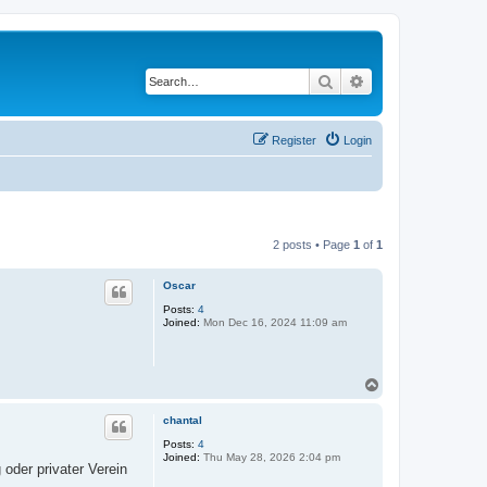
Search
Advanced search
Register
Login
2 posts • Page
1
of
1
Oscar
Posts:
4
Joined:
Mon Dec 16, 2024 11:09 am
T
o
p
chantal
Posts:
4
Joined:
Thu May 28, 2026 2:04 pm
oder privater Verein