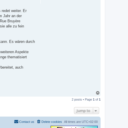
 redet weiter. Er
m Jahr an der
 Rue Bruyère
ie alle zu fein
kann. Es wären durch
 weiteren Aspekte
inge thematisiert
rbereitet, auch
T
o
2 posts • Page
1
of
1
p
Jump to
Contact us
Delete cookies
All times are
UTC+02:00