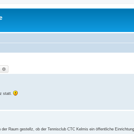
e
earch
Advanced search
z statt.
 der Raum gestellz, ob der Tennisclub CTC Kelmis ein öffentliche Einrichtung 