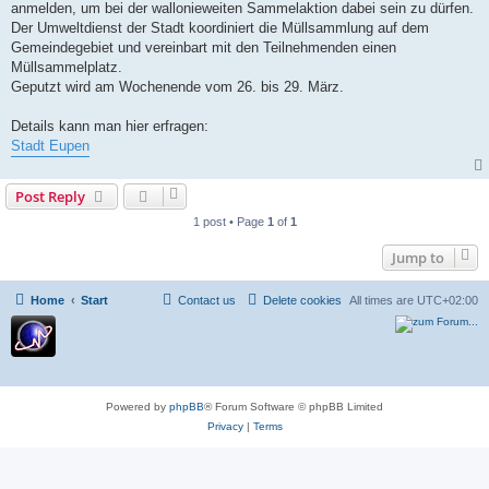
anmelden, um bei der wallonieweiten Sammelaktion dabei sein zu dürfen.
Der Umweltdienst der Stadt koordiniert die Müllsammlung auf dem
Gemeindegebiet und vereinbart mit den Teilnehmenden einen
Müllsammelplatz.
Geputzt wird am Wochenende vom 26. bis 29. März.
Details kann man hier erfragen:
Stadt Eupen
Post Reply
1 post • Page
1
of
1
Jump to
Home
Start
Contact us
Delete cookies
All times are
UTC+02:00
Powered by
phpBB
® Forum Software © phpBB Limited
Privacy
|
Terms