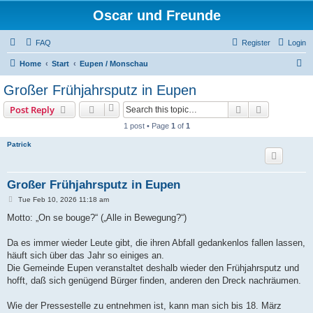
Oscar und Freunde
FAQ
Register
Login
S
Home
Start
Eupen / Monschau
e
Großer Frühjahrsputz in Eupen
a
Search
Advanced s
Post Reply
r
1 post • Page
1
of
1
c
Patrick
h
Großer Frühjahrsputz in Eupen
P
Tue Feb 10, 2026 11:18 am
o
s
Motto: „On se bouge?“ („Alle in Bewegung?“)
t
Da es immer wieder Leute gibt, die ihren Abfall gedankenlos fallen lassen,
häuft sich über das Jahr so einiges an.
Die Gemeinde Eupen veranstaltet deshalb wieder den Frühjahrsputz und
hofft, daß sich genügend Bürger finden, anderen den Dreck nachräumen.
Wie der Pressestelle zu entnehmen ist, kann man sich bis 18. März